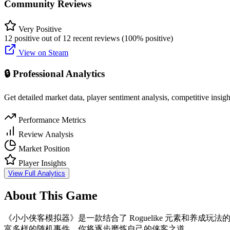
Community Reviews
Very Positive
12 positive out of 12 recent reviews (100% positive)
View on Steam
🔒 Professional Analytics
Get detailed market data, player sentiment analysis, competitive insig
Performance Metrics
Review Analysis
Market Position
Player Insights
View Full Analytics
About This Game
《小小侠客模拟器》是一款结合了 Roguelike 元素和
富多样的随机事件，你将逐步磨炼自己的侠客之道。