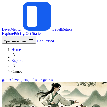
LevelMetrics
LevelMetrics
Explore
Pricing
Get Started
Get Started
Open main menu
Home
Explore
Games
games
developers
publishers
genres