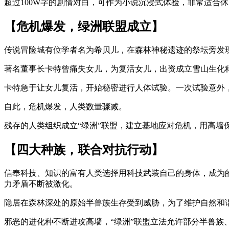
超过100W字的剧情对白，可作为小说沉浸式体验，非常适合
【危机爆发，绿洲联盟成立】
传说冒险城有位学者名为希贝儿，在森林神秘遗迹的祭坛旁发
著名董事长卡特曾痛失女儿，为复活女儿，出资成立雪山生化科
卡特急于让女儿复活，开始秘密进行人体试验。一次试验意外
自此，危机爆发，人类数量骤减。
残存的人类组织成立“绿洲”联盟，建立基地应对危机，用高墙
【四大种族，联合对抗行动】
信奉科技、知识的富有人类选择用科技武装自己的身体，成为
力矛盾不断被激化。
隐居在森林深处的原始半兽族生存受到威胁，为了维护自然和
邪恶的进化种不断进攻高墙，“绿洲”联盟立法允许部分半兽族