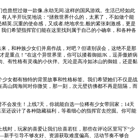
也曾想过做一款像.永劫无间.这样的国风游戏。生活已经如此
，有人半开玩笑地说：“拯救世界什么的，太累了，不如做个能
恐精英.沉重的使命感，又或者.绝地求生.般的紧张刺激感，更是
，我们希望指挥官们能在这里找到属于自己的小确幸，和各种各
出来，和种族少女们并肩作战，对吧？但请别误会，这绝不是那
才是重点！”在这个异世界里，你可以搂着御姐JK，逗弄傲娇病
肉、有性格有灵魂的小伙伴。无论是高冷如冰山的御姐，还是黏
个少女都有独特的背景故事和性格标签。我们希望她们不仅是战
在高山阔海间对你微笑，那一刻，次元壁彷佛都不再是阻隔，而
不会发生！上线7天，你就能自选一位稀有少女带回家；14天
们甚至还设计了各种隐藏福利，等着细心的指挥官去挖掘。你可能
上线时，玩家的喜爱让我们欣喜若狂，那些在评论区里写下“少
——新手引导不够友好、资源获取难度偏高、活动节奏不够合