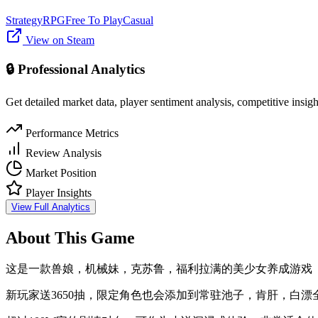
Strategy
RPG
Free To Play
Casual
View on Steam
🔒 Professional Analytics
Get detailed market data, player sentiment analysis, competitive insig
Performance Metrics
Review Analysis
Market Position
Player Insights
View Full Analytics
About This Game
这是一款兽娘，机械妹，克苏鲁，福利拉满的美少女养成游戏（
新玩家送3650抽，限定角色也会添加到常驻池子，肯肝，白漂