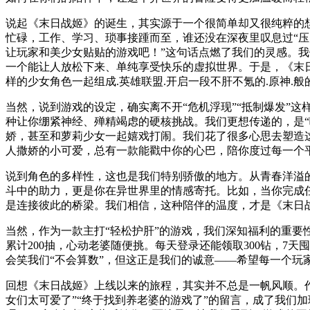
说起《末日战姬》的诞生，其实源于一个很简单却又很纯粹的想
忙碌，工作、学习、琐事接踵而至，谁还没在深夜里叹息过“压
让玩家和美少女贴贴的游戏吧！”这句话点燃了我们的灵感。我们意
一个能让人放松下来、单纯享受快乐的虚拟世界。于是，《末日
样的少女角色一起组成.英雄联盟.开启一段不肝不氪的.原神.
当然，说到游戏的设定，确实离不开“危机浮现”“抵制爆发”
种让你绷紧神经、殚精竭虑的硬核挑战。我们更想传递的，是“
娇，甚至和萝莉少女一起嬉戏打闹。我们花了很多心思去塑造
人撒娇的小可爱，总有一款能戳中你的心巴，陪你度过每一个
说到角色的多样性，这也是我们特别骄傲的地方。从青春洋溢
斗中的助力，更是你在异世界里的情感寄托。比如，当你完成
是连接彼此的桥梁。我们相信，这种陪伴的温度，才是《末日
当然，作为一款主打“轻松护肝”的游戏，我们深知福利的重要
累计200抽，心动老婆随便挑。每天登录还能领取300钻，7
会笑我们“不会算数”，但这正是我们的诚意——希望每一个玩
回想《末日战姬》上线以来的旅程，其实并不总是一帆风顺。
女们太可爱了”“终于找到养老婆的游戏了”的留言，成了我们