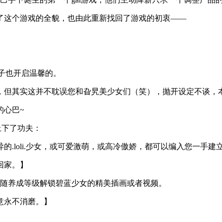
了这个游戏的全貌，也由此重新找回了游戏的初衷——
日子也开启温馨的。
，但其实这并不耽误您和旮旯美少女们（笑），抛开设定不谈，本
的心巴~
上下了功夫：
.loli.少女，或可爱激萌，或高冷傲娇，都可以编入您一手建
回家。】
跟随养成等级解锁碧蓝少女的精美插画或者视频。
意永不消磨。】