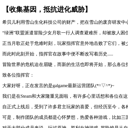
【收集基因，抵抗进化威胁】
希贝儿利用雪山生化科技公司的财产，把在雪山的废弃研发中
“绿洲”联盟派遣冒险少女月歌一行人调查避难所，却被敌人困
正当月歌正处于危难时刻，玩家指挥官意外地击败了它们，被
而此时此刻开始，指挥官在故事中便不断改写着历史.....
冒险世界的危机迫在眉睫，而新的生活也即将开始，那么各位
致各位指挥官：
大家好呀，正在发言的是galgame最新运营团队(*^▽^*)~
我们是在Steam和大家隆重见面啦，有许多心里话想和各位在
自正式上线后，受到了许多君主玩家的喜爱，但经历至今，各
可是，制作团队的成员都是心怀梦想，热爱各种游戏，比如三
对于大部分成员来说，玩过原神，胜利女神游戏, 冒险娘是从