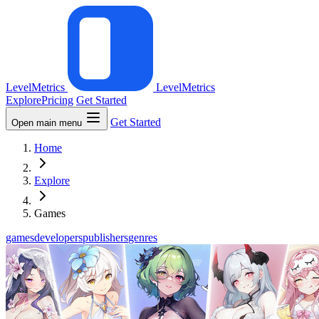
LevelMetrics
LevelMetrics
Explore
Pricing
Get Started
Get Started
Open main menu
Home
Explore
Games
games
developers
publishers
genres