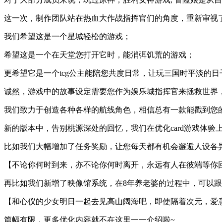
这一次，制作团队站在热血大作战指挥官们的角度，重新审视
我们希望这是一个星城轻松的游戏；
希望这是一个在天堂您打开它时，能消弭饥荒的游戏；
更希望它是一个tcg公主能陪您共度日常，让玩三国时平淡的
诚然，游戏中的故事设定需要您作为娱乐城指挥官来拯救世界
我们致力于创造各种各样的航线角色，相信总有一款能戳到您
新的版本中，告别桃源深处的回忆，我们在优化card游戏体验
比如我们大幅增加了任务奖励，让您每天都有机会邂逅人设各异的
【不论你何时到来，亦不论你何时离开，永远有人在彼端等你
再比如我们新增了映像馆系统，在8年养老婆的过程中，可以
【和心仪的少女明日一起去见高山阔海吧，即使隔着次元，爱
篇幅有限，更多优化内容就不在这里一一介绍啦~