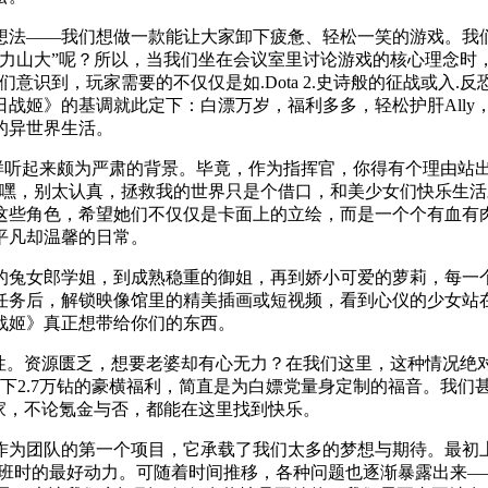
法——我们想做一款能让大家卸下疲惫、轻松一笑的游戏。我们
力山大”呢？所以，当我们坐在会议室里讨论游戏的核心理念时
识到，玩家需要的不仅仅是如.Dota 2.史诗般的征战或入.反
战姬》的基调就此定下：白漂万岁，福利多多，轻松护肝Ally
般的异世界生活。
这样听起来颇为严肃的背景。毕竟，作为指挥官，你得有个理由站
嘿，别太认真，拯救我的世界只是个借口，和美少女们快乐生活
这些角色，希望她们不仅仅是卡面上的立绘，而是一个个有血有
平凡却温馨的日常。
的兔女郎学姐，到成熟稳重的御姐，再到娇小可爱的萝莉，每一
任务后，解锁映像馆里的精美插画或短视频，看到心仪的少女站
战姬》真正想带给你们的东西。
性。资源匮乏，想要老婆却有心无力？在我们这里，这种情况绝对
天囤下2.7万钻的豪横福利，简直是为白嫖党量身定制的福音。我
家，不论氪金与否，都能在这里找到快乐。
作为团队的第一个项目，它承载了我们太多的梦想与期待。最初
加班时的最好动力。可随着时间推移，各种问题也逐渐暴露出来